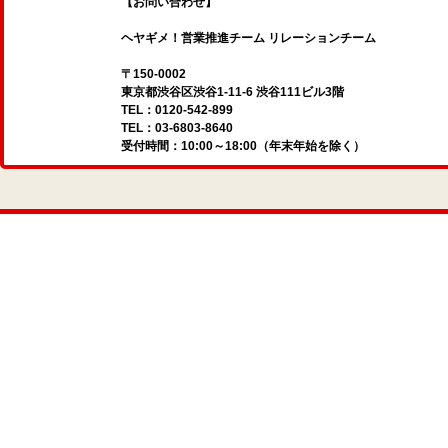
【お問い合わせ】
ヘヤギメ！営業推進チーム リレーションチーム
〒150-0002
東京都渋谷区渋谷1-11-6 渋谷111ビル3階
TEL：0120-542-899
TEL：03-6803-8640
受付時間：10:00～18:00（年末年始を除く）