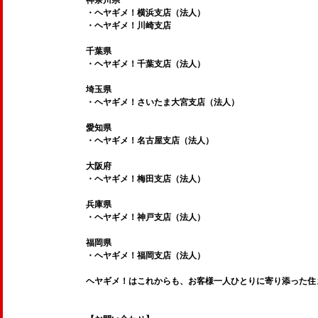
・ヘヤギメ！横浜支店（法人）
・ヘヤギメ！川崎支店
千葉県
・ヘヤギメ！千葉支店（法人）
埼玉県
・ヘヤギメ！さいたま大宮支店（法人）
愛知県
・ヘヤギメ！名古屋支店（法人）
大阪府
・ヘヤギメ！梅田支店（法人）
兵庫県
・ヘヤギメ！神戸支店（法人）
福岡県
・ヘヤギメ！福岡支店（法人）
ヘヤギメ！はこれからも、お客様一人ひとりに寄り添った住