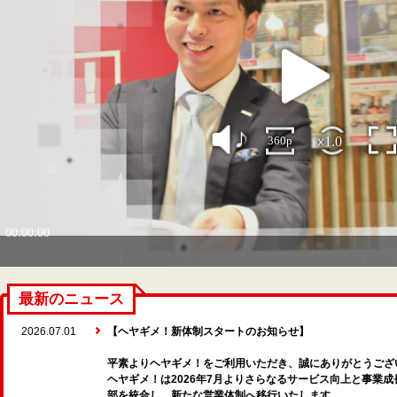
最新のニュース
2026.07.01
【ヘヤギメ！新体制スタートのお知らせ】
平素よりヘヤギメ！をご利用いただき、誠にありがとうござ
ヘヤギメ！は2026年7月よりさらなるサービス向上と事業
部を統合し、新たな営業体制へ移行いたします。