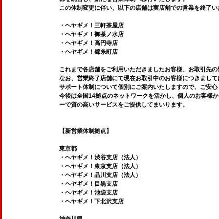
この体制変更に伴い、以下の店舗は実店舗での営業を終了い
・ヘヤギメ！三軒茶屋店
・ヘヤギメ！御茶ノ水店
・ヘヤギメ！高円寺店
・ヘヤギメ！錦糸町店
これまで各店舗をご利用いただきましたお客様、お取引先の
なお、営業終了店舗にて現在お取引中のお客様につきまして
サポート体制について個別にご案内いたしますので、ご安心
今後は全国14拠点のネットワークを活かし、個人のお客様
ーで質の高いサービスをご提供してまいります。
【新営業体制拠点】
東京都
・ヘヤギメ！渋谷支店（法人）
・ヘヤギメ！東京支店（法人）
・ヘヤギメ！品川支店（法人）
・ヘヤギメ！目黒支店
・ヘヤギメ！池袋支店
・ヘヤギメ！下北沢支店
神奈川県